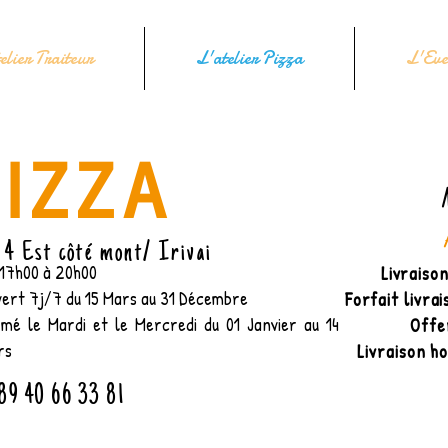
elier Traiteur
L'atelier Pizza
L'Eve
PIZZA
 4 Est côté mont/ Irivai
 17h00 à 20h00
Livraiso
ert 7j/7 du 15 Mars au 31 Décembre
Forfait livrai
rmé le Mardi et le Mercredi du 01 Janvier au 14
Offe
rs
Livraison h
89 40 66 33 81