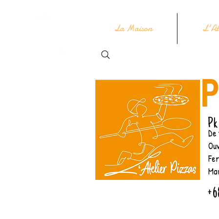
La Maison
L'At
Pk
De
Ouv
Fe
Ma
+6